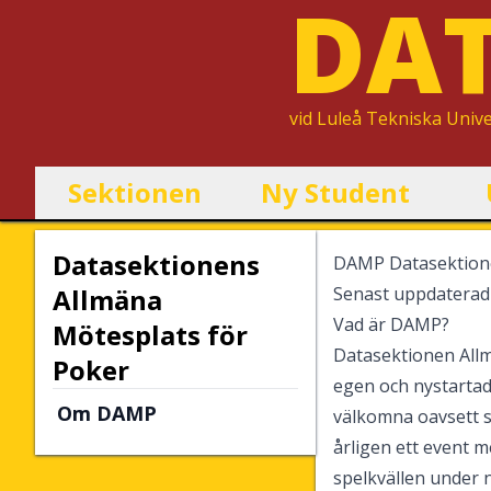
DA
vid
Luleå Tekniska Unive
Sektionen
Ny Student
Datasektionens
DAMP Datasektione
Allmäna
Senast uppdaterad
Vad är DAMP?
Mötesplats för
Datasektionen Allm
Poker
egen och nystartad 
Om DAMP
välkomna oavsett sp
årligen ett event 
spelkvällen under 