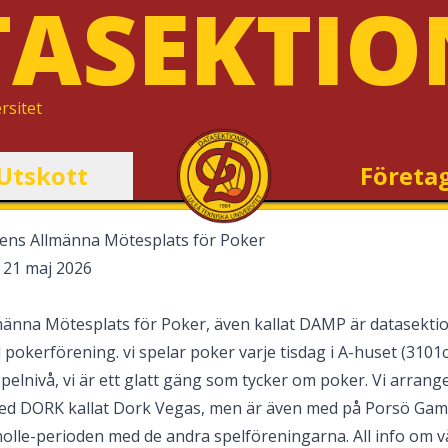
TASEKTIO
rsitet
Utskott
Företa
ns Allmänna Mötesplats för Poker
 21 maj 2026
änna Mötesplats för Poker, även kallat DAMP är datasektio
pokerförening. vi spelar poker varje tisdag i A-huset (3101c)
elnivå, vi är ett glatt gäng som tycker om poker. Vi arrang
med DORK kallat Dork Vegas, men är även med på Porsö Gam
nolle-perioden med de andra spelföreningarna. All info om 