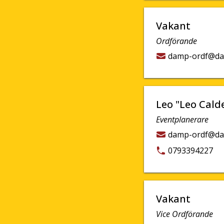
Vakant
Ordförande
damp-ordf@da
Leo "Leo Cald
Eventplanerare
damp-ordf@da
0793394227
Vakant
Vice Ordförande