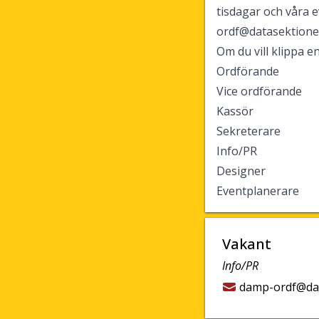
tisdagar och våra e
ordf@datasektion
Om du vill klippa en
Ordförande
Vice ordförande
Kassör
Sekreterare
Info/PR
Designer
Eventplanerare
Vakant
Info/PR
damp-ordf@da