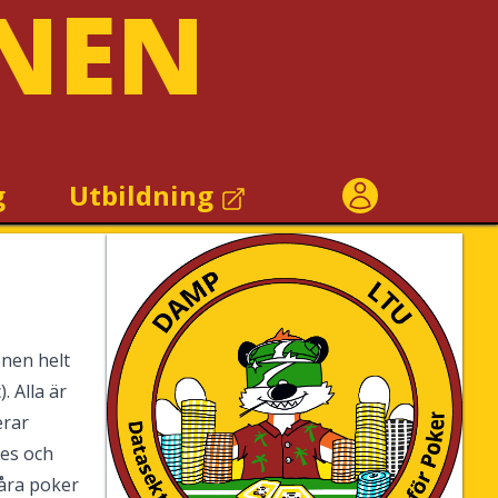
NEN
g
Utbildning
nen helt
. Alla är
erar
es och
våra poker